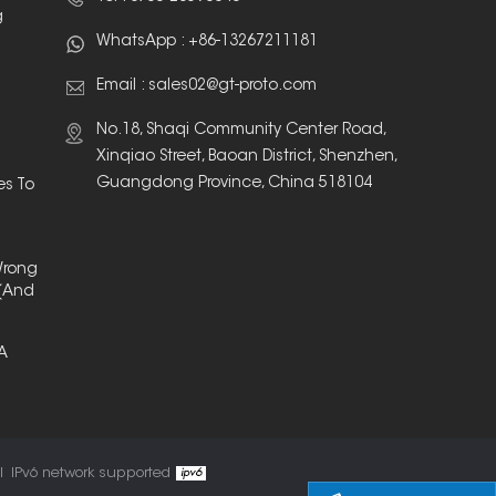
g
WhatsApp :
+86-13267211181
Email :
sales02@gt-proto.com
No.18, Shaqi Community Center Road,
Xinqiao Street, Baoan District, Shenzhen,
Guangdong Province, China 518104
es To
Wrong
(And
 A
l
IPv6 network supported