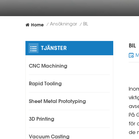
Home
Ansökningar
BIL
/
/
BIL
TJÄNSTER
M
CNC Machining
Rapid Tooling
Inom
vikt
Sheet Metal Prototyping
avse
På G
3D Printing
för
de m
Vacuum Casting