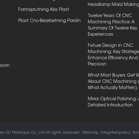
Headlamp Mold Makin
Formsprutning Abs Plast
Twelve Years Of CNC
Plast Cnc-Bearbetning Porslin
Machining Practice: A
Summary Of Twelve Key
Experiences
Fixture Design In CNC
Machining: Key Strategi
Enhance Efficiency And
Precision
usion
What Most Buyers Get 
About CNC Machining 
What Actually Matters)
Mirror Optical Polishing:
Detailed Introduction
 GT Prototype Co., Ltd All rights reserved.
Sitemap
Integritetspolicy
Xm