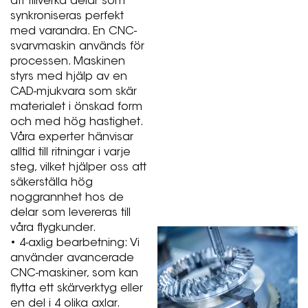
att tillverka delar som
synkroniseras perfekt
med varandra. En CNC-
svarvmaskin används för
processen. Maskinen
styrs med hjälp av en
CAD-mjukvara som skär
materialet i önskad form
och med hög hastighet.
Våra experter hänvisar
alltid till ritningar i varje
steg, vilket hjälper oss att
säkerställa hög
noggrannhet hos de
delar som levereras till
våra flygkunder.
• 4-axlig bearbetning: Vi
använder avancerade
CNC-maskiner, som kan
flytta ett skärverktyg eller
en del i 4 olika axlar.