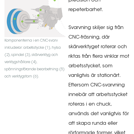
precision och
repeterbarhet.
Svarvning skiljer sig från
CNC-fräsning, där
Komponenterna i en CNC-svarv
skärverktyget roterar och
inkluderar: arbetsstycke (1), hylsa
(2), spindel (3), skärverktyg och
riktas från flera vinklar mot
verktygshållare (4),
arbetsstycket, som
spänningsförande bearbetning (5)
vanligtvis är stationärt.
och verktygstorn (6).
Eftersom CNC-svarvning
innebär att arbetsstycket
roteras i en chuck,
används det vanligtvis för
att skapa runda eller
rörformade former, vilket