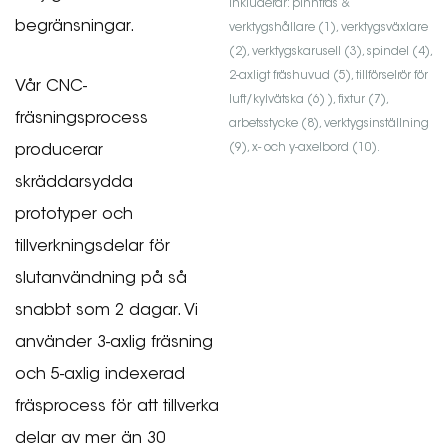
inkluderar: pinnfräs &
begränsningar.
verktygshållare (1), verktygsväxlare
(2), verktygskarusell (3), spindel (4),
2-axligt fräshuvud (5), tillförselrör för
Vår CNC-
luft/kylvätska (6) ), fixtur (7),
fräsningsprocess
arbetsstycke (8), verktygsinställning
(9), x- och y-axelbord (10).
producerar
skräddarsydda
prototyper och
tillverkningsdelar för
slutanvändning på så
snabbt som 2 dagar. Vi
använder 3-axlig fräsning
och 5-axlig indexerad
fräsprocess för att tillverka
delar av mer än 30